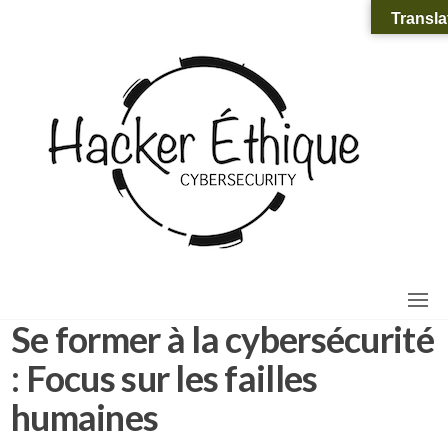
Aller
Ha
Cybers
Transla
: Appr
au
Éth
compr
pour m
contenu
défend
Se former à la cybersécurité
: Focus sur les failles
humaines