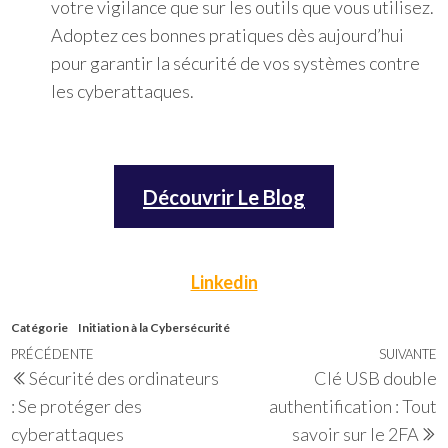
votre vigilance que sur les outils que vous utilisez.
Adoptez ces bonnes pratiques dès aujourd’hui
pour garantir la sécurité de vos systèmes contre
les cyberattaques.
Découvrir Le Blog
Linkedin
Catégorie
Initiation à la Cybersécurité
Navigation
Article
PRÉCÉDENTE
SUIVANTE
A
Sécurité des ordinateurs
Clé USB double
de
précédent
s
: Se protéger des
authentification : Tout
l’article
cyberattaques
savoir sur le 2FA