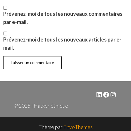
Prévenez-moi de tous les nouveaux commentaires
par e-mail.
Prévenez-moi de tous les nouveaux articles par e-
mail.
LinkedIn
Faceboo
Instag
@2025 | Hacker éthique
Thème par
EnvoThemes