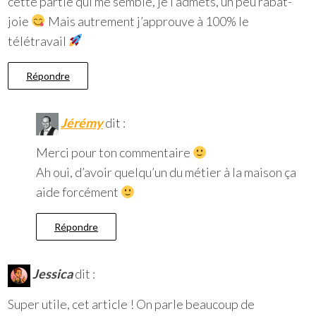
cette partie qui me semble, je l’admets, un peu rabat-
joie
Mais autrement j’approuve à 100% le
télétravail
Répondre
Jérémy
dit :
Merci pour ton commentaire
Ah oui, d’avoir quelqu’un du métier à la maison ça
aide forcément
Répondre
Jessica
dit :
Super utile, cet article ! On parle beaucoup de