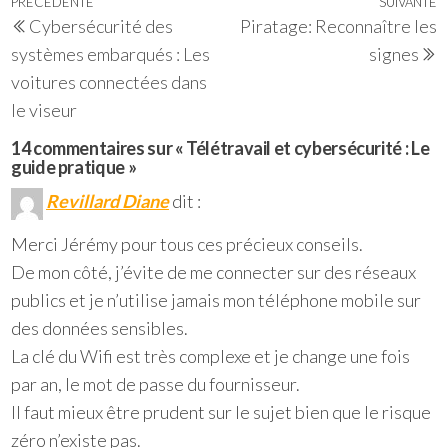
Navigation
Article
PRÉCÉDENTE
SUIVANTE
A
Cybersécurité des
Piratage: Reconnaître les
de
précédent
s
systèmes embarqués : Les
signes
l’article
voitures connectées dans
le viseur
14 commentaires sur « Télétravail et cybersécurité : Le
guide pratique »
Revillard Diane
dit :
Merci Jérémy pour tous ces précieux conseils.
De mon côté, j’évite de me connecter sur des réseaux
publics et je n’utilise jamais mon téléphone mobile sur
des données sensibles.
La clé du Wifi est très complexe et je change une fois
par an, le mot de passe du fournisseur.
Il faut mieux être prudent sur le sujet bien que le risque
zéro n’existe pas.