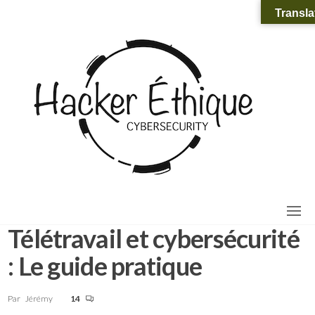
Aller
Ha
Cybers
Transla
: Appr
au
Éth
compr
pour m
contenu
défend
Télétravail et cybersécurité
: Le guide pratique
Par
Jérémy
14